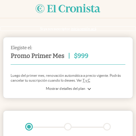
Si ya sos suscriptor
inicia sesión acá
Elegiste el:
Promo Primer Mes
|
$
999
Luego del primer mes, renovación automática a precio vigente. Podrás
cancelar tu suscripción cuando lo desees. Ver
T y C
Mostrar detalles del plan