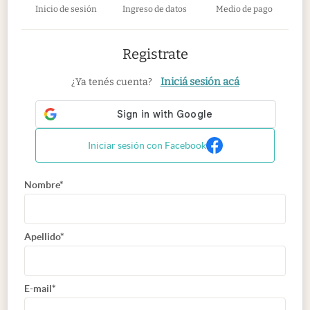
Inicio de sesión
Ingreso de datos
Medio de pago
Registrate
Iniciá sesión acá
¿Ya tenés cuenta?
Iniciar sesión con Facebook
Nombre*
Apellido*
E-mail*