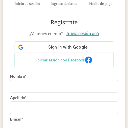
Inicio de sesión
Ingreso de datos
Medio de pago
Registrate
Iniciá sesión acá
¿Ya tenés cuenta?
Iniciar sesión con Facebook
Nombre*
Apellido*
E-mail*