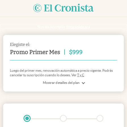
Si ya sos suscriptor
inicia sesión acá
Elegiste el:
Promo Primer Mes
|
$
999
Luego del primer mes, renovación automática a precio vigente. Podrás
cancelar tu suscripción cuando lo desees. Ver
T y C
Mostrar detalles del plan