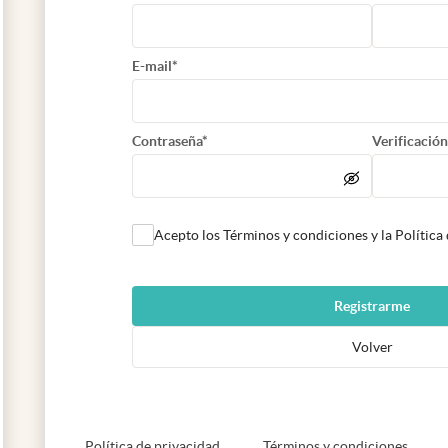
E-mail*
Contraseña*
Verificación
Acepto los Términos y condiciones y la Política
Registrarme
Volver
abre en nueva pestaña
abre e
Política de privacidad
Términos y condiciones