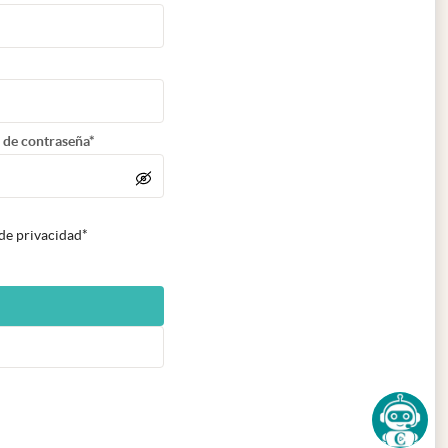
 de contraseña*
 de privacidad*
n nueva pestaña