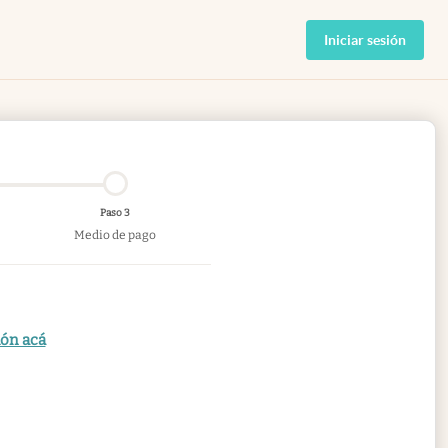
Iniciar sesión
Paso 3
Medio de pago
ión acá