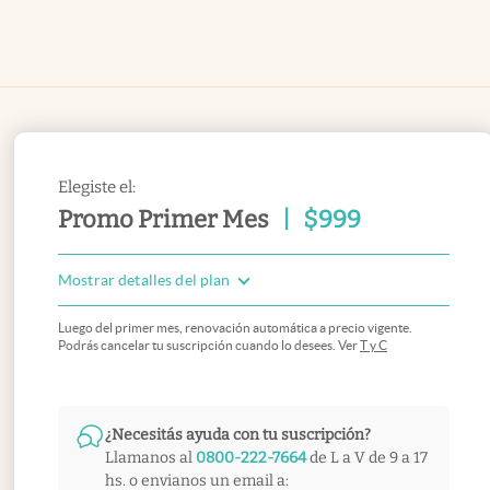
Elegiste el:
Promo Primer Mes
|
$
999
Mostrar detalles del plan
Luego del primer mes, renovación automática a precio vigente.
Podrás cancelar tu suscripción cuando lo desees. Ver
T y C
¿Necesitás ayuda con tu suscripción?
Llamanos al
0800-222-7664
de L a V de 9 a 17
hs. o envianos un email a: