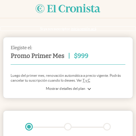
Si ya sos suscriptor
inicia sesión acá
Elegiste el:
Promo Primer Mes
|
$
999
Luego del primer mes, renovación automática a precio vigente. Podrás
cancelar tu suscripción cuando lo desees. Ver
T y C
Mostrar detalles del plan