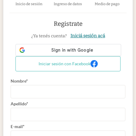
Inicio de sesión
Ingreso de datos
Medio de pago
Registrate
Iniciá sesión acá
¿Ya tenés cuenta?
Iniciar sesión con Facebook
Nombre*
Apellido*
E-mail*