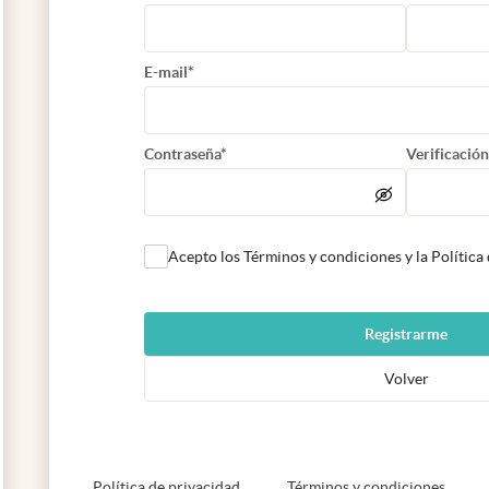
E-mail*
Contraseña*
Verificación
Acepto los Términos y condiciones y la Política
Registrarme
Volver
abre en nueva pestaña
abre e
Política de privacidad
Términos y condiciones