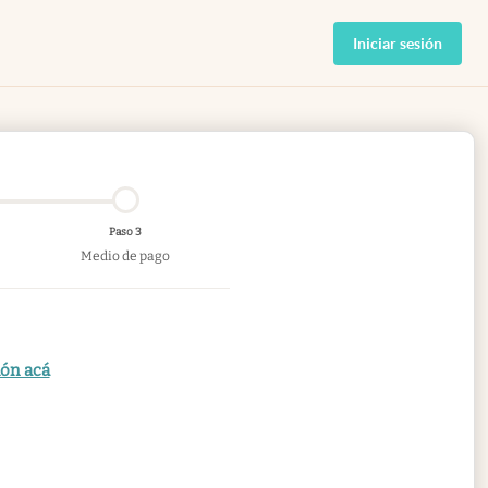
Iniciar sesión
Paso 3
Medio de pago
ión acá