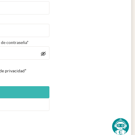
 de contraseña*
 de privacidad*
n nueva pestaña