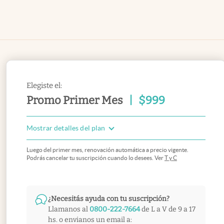
Elegiste el:
Promo Primer Mes
|
$
999
Mostrar detalles del plan
Luego del primer mes, renovación automática a precio vigente.
Podrás cancelar tu suscripción cuando lo desees. Ver
T y C
¿Necesitás ayuda con tu suscripción?
Llamanos al
0800-222-7664
de L a V de 9 a 17
hs. o envianos un email a: