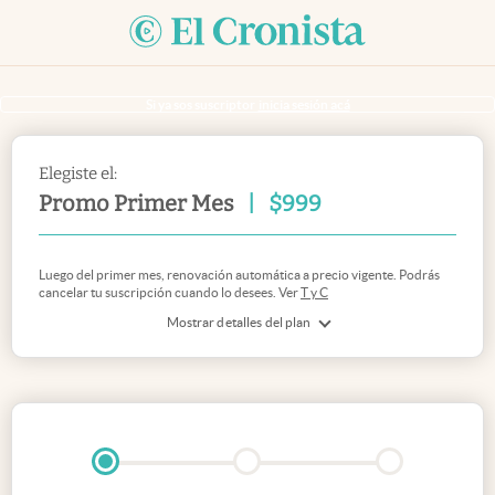
Si ya sos suscriptor
inicia sesión acá
Elegiste el:
Promo Primer Mes
|
$
999
Luego del primer mes, renovación automática a precio vigente. Podrás
cancelar tu suscripción cuando lo desees. Ver
T y C
Mostrar detalles del plan