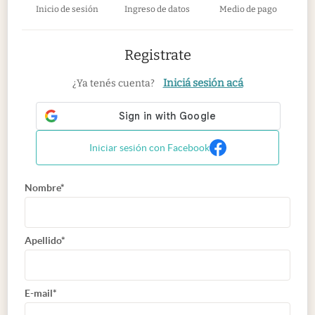
Inicio de sesión
Ingreso de datos
Medio de pago
Registrate
Iniciá sesión acá
¿Ya tenés cuenta?
Iniciar sesión con Facebook
Nombre*
Apellido*
E-mail*