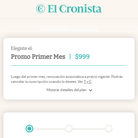
Si ya sos suscriptor
inicia sesión acá
Elegiste el:
Promo Primer Mes
|
$
999
Luego del primer mes, renovación automática a precio vigente. Podrás
cancelar tu suscripción cuando lo desees. Ver
T y C
Mostrar detalles del plan