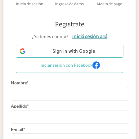
Inicio de sesión
Ingreso de datos
Medio de pago
Registrate
Iniciá sesión acá
¿Ya tenés cuenta?
Iniciar sesión con Facebook
Nombre*
Apellido*
E-mail*