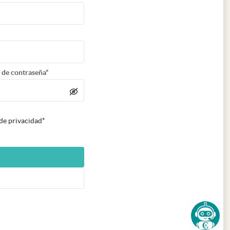
 de contraseña*
 de privacidad*
n nueva pestaña