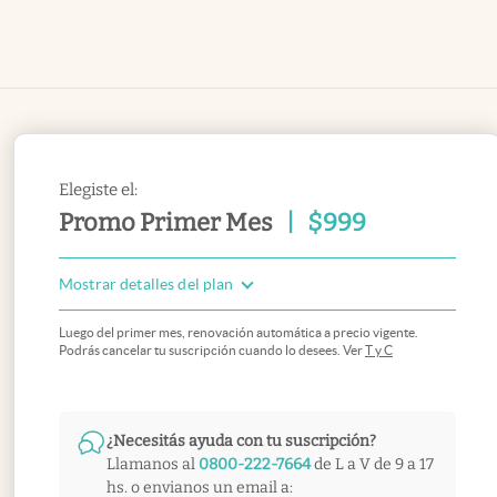
Elegiste el:
Promo Primer Mes
|
$
999
Mostrar detalles del plan
Luego del primer mes, renovación automática a precio vigente.
Podrás cancelar tu suscripción cuando lo desees. Ver
T y C
¿Necesitás ayuda con tu suscripción?
Llamanos al
0800-222-7664
de L a V de 9 a 17
hs. o envianos un email a: