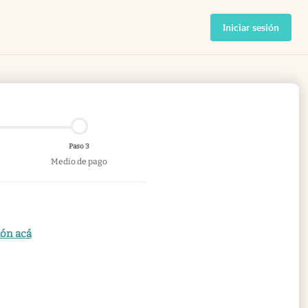
Iniciar sesión
Paso 3
Medio de pago
ión acá