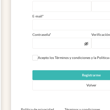
E-mail*
Contraseña*
Verificación
Acepto los Términos y condiciones y la Política
Registrarme
Volver
abre en nueva pestaña
abre e
Política de privacidad
Términos y condiciones