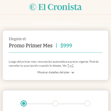
Si ya sos suscriptor
inicia sesión acá
Elegiste el:
Promo Primer Mes
|
$
999
Luego del primer mes, renovación automática a precio vigente. Podrás
cancelar tu suscripción cuando lo desees. Ver
T y C
Mostrar detalles del plan