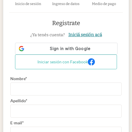
Inicio de sesión
Ingreso de datos
Medio de pago
Registrate
Iniciá sesión acá
¿Ya tenés cuenta?
Iniciar sesión con Facebook
Nombre*
Apellido*
E-mail*