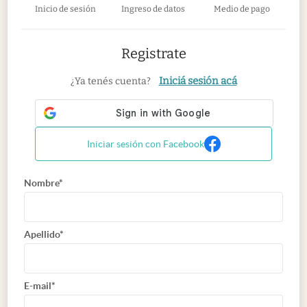
Inicio de sesión
Ingreso de datos
Medio de pago
Registrate
Iniciá sesión acá
¿Ya tenés cuenta?
Iniciar sesión con Facebook
Nombre*
Apellido*
E-mail*