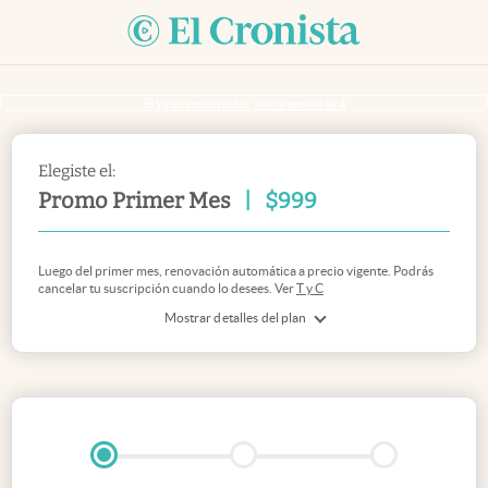
Si ya sos suscriptor
inicia sesión acá
Elegiste el:
Promo Primer Mes
|
$
999
Luego del primer mes, renovación automática a precio vigente. Podrás
cancelar tu suscripción cuando lo desees. Ver
T y C
Mostrar detalles del plan