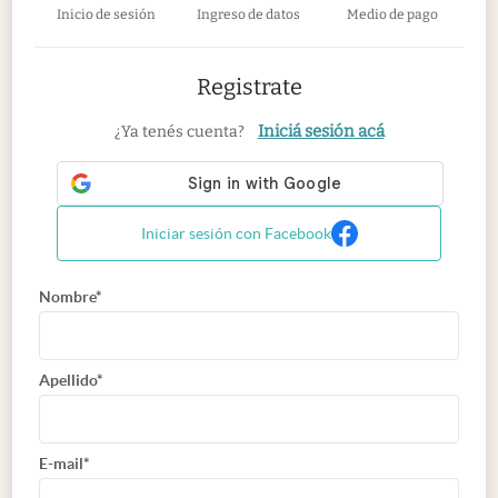
Inicio de sesión
Ingreso de datos
Medio de pago
Registrate
Iniciá sesión acá
¿Ya tenés cuenta?
Iniciar sesión con Facebook
Nombre*
Apellido*
E-mail*