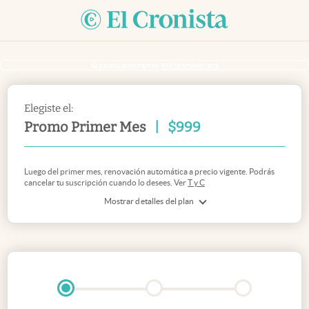
Si ya sos suscriptor
inicia sesión acá
Elegiste el:
Promo Primer Mes
|
$
999
Luego del primer mes, renovación automática a precio vigente. Podrás
cancelar tu suscripción cuando lo desees. Ver
T y C
Mostrar detalles del plan