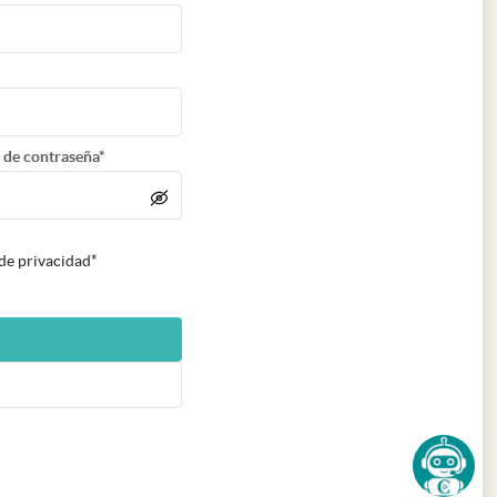
 de contraseña*
 de privacidad*
n nueva pestaña