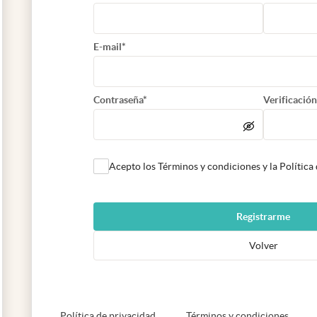
E-mail*
Contraseña*
Verificación
Acepto los Términos y condiciones y la Política
Registrarme
Volver
abre en nueva pestaña
abre e
Política de privacidad
Términos y condiciones