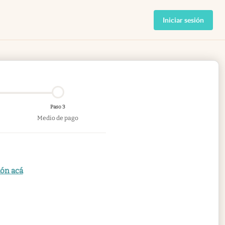
Iniciar sesión
Paso 3
Medio de pago
ión acá