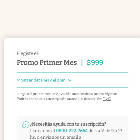
Elegiste el:
Promo Primer Mes
|
$
999
Mostrar detalles del plan
Luego del primer mes, renovación automática a precio vigente.
Podrás cancelar tu suscripción cuando lo desees. Ver
T y C
¿Necesitás ayuda con tu suscripción?
Llamanos al
0800-222-7664
de L a V de 9 a 17
hs. o envianos un email a: