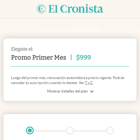
Si ya sos suscriptor
inicia sesión acá
Elegiste el:
Promo Primer Mes
|
$
999
Luego del primer mes, renovación automática a precio vigente. Podrás
cancelar tu suscripción cuando lo desees. Ver
T y C
Mostrar detalles del plan