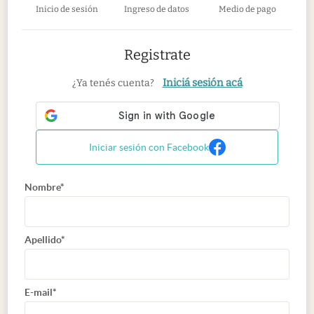
Inicio de sesión
Ingreso de datos
Medio de pago
Registrate
Iniciá sesión acá
¿Ya tenés cuenta?
Iniciar sesión con Facebook
Nombre*
Apellido*
E-mail*