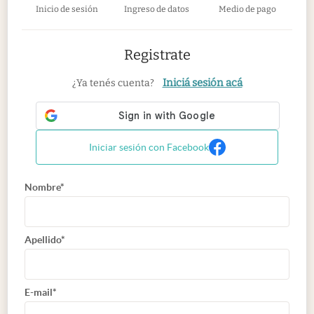
Inicio de sesión
Ingreso de datos
Medio de pago
Registrate
Iniciá sesión acá
¿Ya tenés cuenta?
Iniciar sesión con Facebook
Nombre*
Apellido*
E-mail*