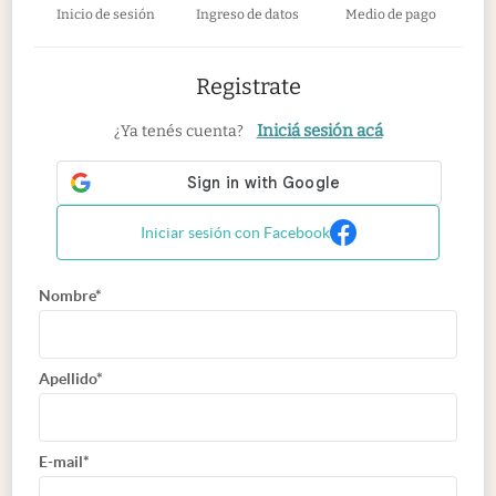
Inicio de sesión
Ingreso de datos
Medio de pago
Registrate
Iniciá sesión acá
¿Ya tenés cuenta?
Iniciar sesión con Facebook
Nombre*
Apellido*
E-mail*