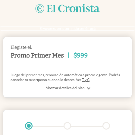
Si ya sos suscriptor
inicia sesión acá
Elegiste el:
Promo Primer Mes
|
$
999
Luego del primer mes, renovación automática a precio vigente. Podrás
cancelar tu suscripción cuando lo desees. Ver
T y C
Mostrar detalles del plan