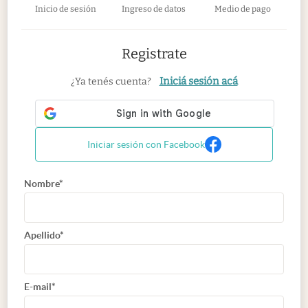
Inicio de sesión
Ingreso de datos
Medio de pago
Registrate
Iniciá sesión acá
¿Ya tenés cuenta?
Iniciar sesión con Facebook
Nombre*
Apellido*
E-mail*