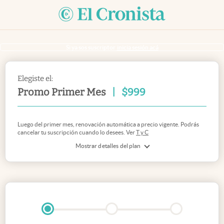
Si ya sos suscriptor
inicia sesión acá
Elegiste el:
Promo Primer Mes
|
$
999
Luego del primer mes, renovación automática a precio vigente. Podrás
cancelar tu suscripción cuando lo desees. Ver
T y C
Mostrar detalles del plan