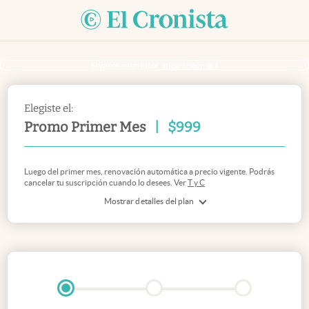
Si ya sos suscriptor
inicia sesión acá
Elegiste el:
Promo Primer Mes
|
$
999
Luego del primer mes, renovación automática a precio vigente. Podrás
cancelar tu suscripción cuando lo desees. Ver
T y C
Mostrar detalles del plan