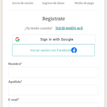
Inicio de sesión
Ingreso de datos
Medio de pago
Registrate
Iniciá sesión acá
¿Ya tenés cuenta?
Iniciar sesión con Facebook
Nombre*
Apellido*
E-mail*