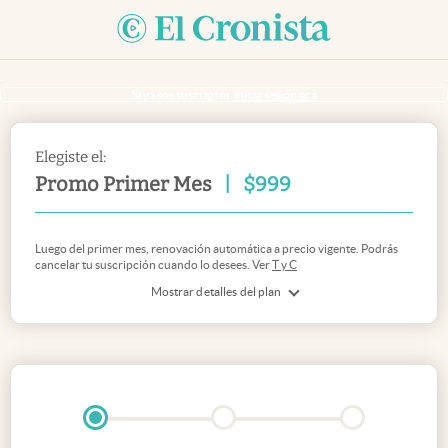
Si ya sos suscriptor
inicia sesión acá
Elegiste el:
Promo Primer Mes
|
$
999
Luego del primer mes, renovación automática a precio vigente. Podrás
cancelar tu suscripción cuando lo desees. Ver
T y C
Mostrar detalles del plan