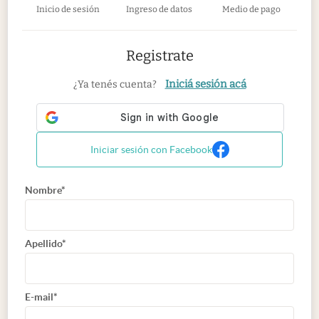
Inicio de sesión
Ingreso de datos
Medio de pago
Registrate
Iniciá sesión acá
¿Ya tenés cuenta?
Iniciar sesión con Facebook
Nombre*
Apellido*
E-mail*