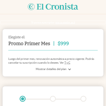
Si ya sos suscriptor
inicia sesión acá
Elegiste el:
Promo Primer Mes
|
$
999
Luego del primer mes, renovación automática a precio vigente. Podrás
cancelar tu suscripción cuando lo desees. Ver
T y C
Mostrar detalles del plan