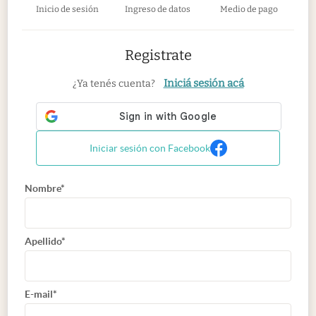
Inicio de sesión
Ingreso de datos
Medio de pago
Registrate
Iniciá sesión acá
¿Ya tenés cuenta?
Iniciar sesión con Facebook
Nombre*
Apellido*
E-mail*