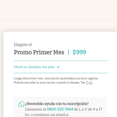
Elegiste el:
Promo Primer Mes
|
$
999
Mostrar detalles del plan
Luego del primer mes, renovación automática a precio vigente.
Podrás cancelar tu suscripción cuando lo desees. Ver
T y C
¿Necesitás ayuda con tu suscripción?
Llamanos al
0800-222-7664
de L a V de 9 a 17
hs. o envianos un email a: