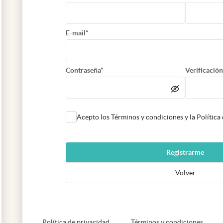
E-mail*
Contraseña*
Verificación
Acepto los Términos y condiciones y la Política
Registrarme
Volver
abre en nueva pestaña
abre e
Política de privacidad
Términos y condiciones