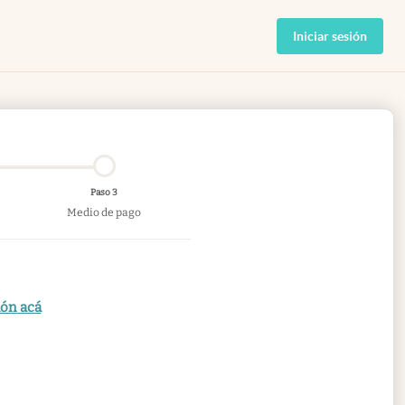
Iniciar sesión
Paso 3
Medio de pago
ión acá