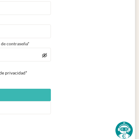
 de contraseña*
 de privacidad*
n nueva pestaña