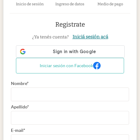
Inicio de sesión
Ingreso de datos
Medio de pago
Registrate
Iniciá sesión acá
¿Ya tenés cuenta?
Iniciar sesión con Facebook
Nombre*
Apellido*
E-mail*