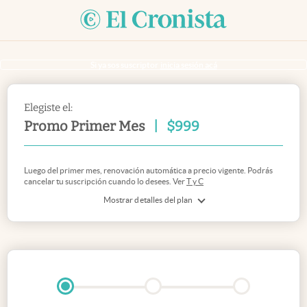
Si ya sos suscriptor
inicia sesión acá
Elegiste el:
Promo Primer Mes
|
$
999
Luego del primer mes, renovación automática a precio vigente. Podrás
cancelar tu suscripción cuando lo desees. Ver
T y C
Mostrar detalles del plan