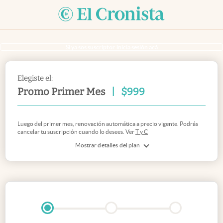
Si ya sos suscriptor
inicia sesión acá
Elegiste el:
Promo Primer Mes
|
$
999
Luego del primer mes, renovación automática a precio vigente. Podrás
cancelar tu suscripción cuando lo desees. Ver
T y C
Mostrar detalles del plan