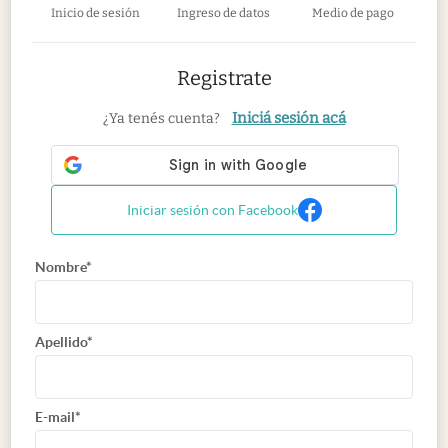
Inicio de sesión
Ingreso de datos
Medio de pago
Registrate
Iniciá sesión acá
¿Ya tenés cuenta?
Iniciar sesión con Facebook
Nombre*
Apellido*
E-mail*