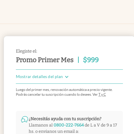
Elegiste el:
Promo Primer Mes
|
$
999
Mostrar detalles del plan
Luego del primer mes, renovación automática a precio vigente.
Podrás cancelar tu suscripción cuando lo desees. Ver
T y C
¿Necesitás ayuda con tu suscripción?
Llamanos al
0800-222-7664
de L a V de 9 a 17
hs. o envianos un email a: