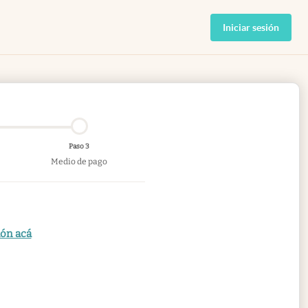
Iniciar sesión
Paso 3
Medio de pago
ión acá