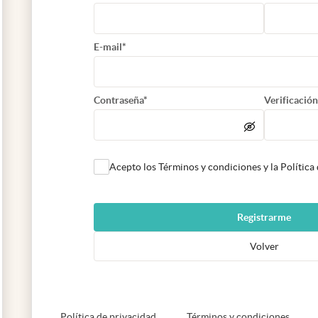
E-mail*
Contraseña*
Verificación
Acepto los Términos y condiciones y la Política
Registrarme
Volver
abre en nueva pestaña
abre e
Política de privacidad
Términos y condiciones