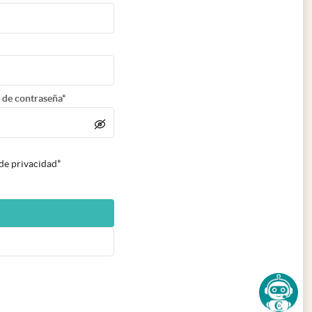
 de contraseña*
 de privacidad*
n nueva pestaña