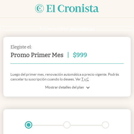
Si ya sos suscriptor
inicia sesión acá
Elegiste el:
Promo Primer Mes
|
$
999
Luego del primer mes, renovación automática a precio vigente. Podrás
cancelar tu suscripción cuando lo desees. Ver
T y C
Mostrar detalles del plan