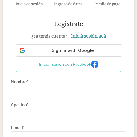
Inicio de sesión
Ingreso de datos
Medio de pago
Registrate
Iniciá sesión acá
¿Ya tenés cuenta?
Iniciar sesión con Facebook
Nombre*
Apellido*
E-mail*