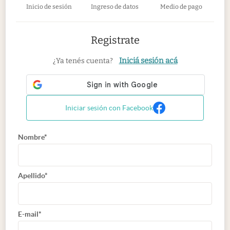
Inicio de sesión
Ingreso de datos
Medio de pago
Registrate
Iniciá sesión acá
¿Ya tenés cuenta?
Iniciar sesión con Facebook
Nombre*
Apellido*
E-mail*