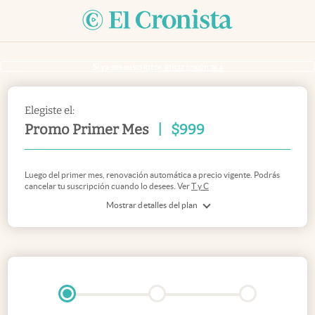
Si ya sos suscriptor
inicia sesión acá
Elegiste el:
Promo Primer Mes
|
$
999
Luego del primer mes, renovación automática a precio vigente. Podrás
cancelar tu suscripción cuando lo desees. Ver
T y C
Mostrar detalles del plan