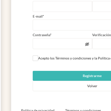
E-mail*
Contraseña*
Verificación
Acepto los Términos y condiciones y la Política
Registrarme
Volver
abre en nueva pestaña
abre e
Política de privacidad
Términos y condiciones