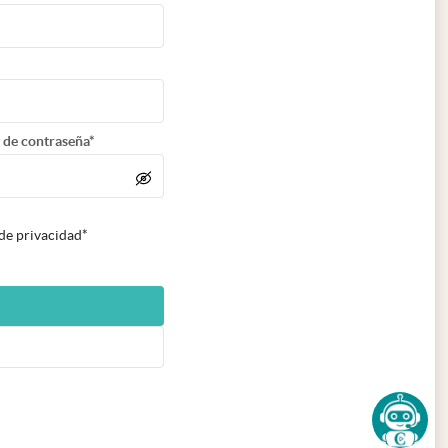
 de contraseña*
 de privacidad*
n nueva pestaña