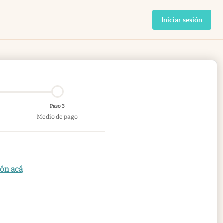
Iniciar sesión
Paso 3
Medio de pago
ión acá