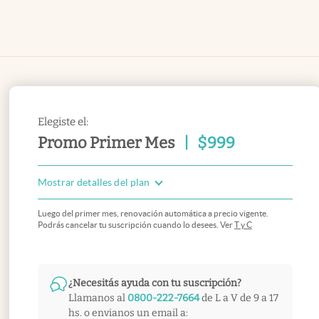
Elegiste el:
Promo Primer Mes
|
$
999
Mostrar detalles del plan
Luego del primer mes, renovación automática a precio vigente.
Podrás cancelar tu suscripción cuando lo desees. Ver
T y C
¿Necesitás ayuda con tu suscripción?
Llamanos al
0800-222-7664
de L a V de 9 a 17
hs. o envianos un email a: