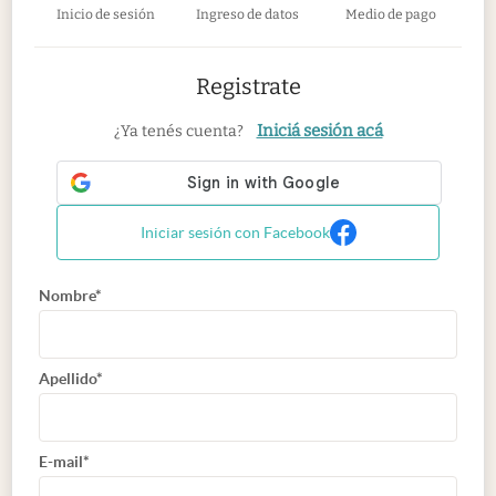
Inicio de sesión
Ingreso de datos
Medio de pago
Registrate
Iniciá sesión acá
¿Ya tenés cuenta?
Iniciar sesión con Facebook
Nombre*
Apellido*
E-mail*