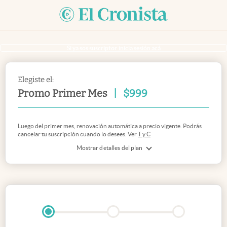
Si ya sos suscriptor
inicia sesión acá
Elegiste el:
Promo Primer Mes
|
$
999
Luego del primer mes, renovación automática a precio vigente. Podrás
cancelar tu suscripción cuando lo desees. Ver
T y C
Mostrar detalles del plan