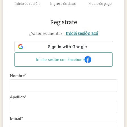
Inicio de sesión
Ingreso de datos
Medio de pago
Registrate
Iniciá sesión acá
¿Ya tenés cuenta?
Iniciar sesión con Facebook
Nombre*
Apellido*
E-mail*