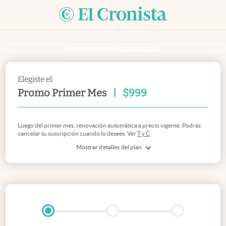
Si ya sos suscriptor
inicia sesión acá
Elegiste el:
Promo Primer Mes
|
$
999
Luego del primer mes, renovación automática a precio vigente. Podrás
cancelar tu suscripción cuando lo desees. Ver
T y C
Mostrar detalles del plan