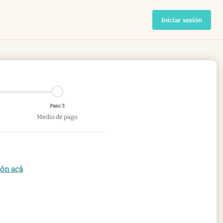
Iniciar sesión
Paso 3
Medio de pago
ión acá