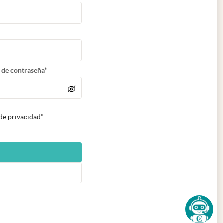
 de contraseña*
 de privacidad*
n nueva pestaña