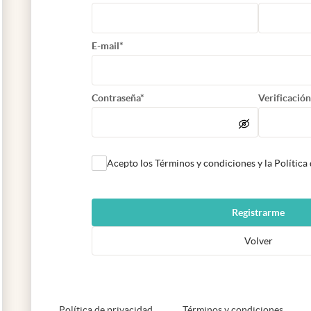
E-mail*
Contraseña*
Verificación
Acepto los Términos y condiciones y la Política
Registrarme
Volver
abre en nueva pestaña
abre e
Política de privacidad
Términos y condiciones