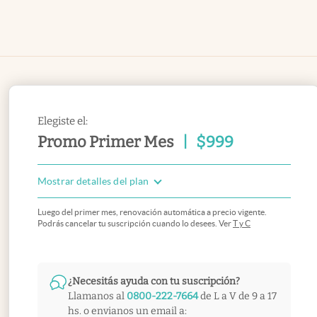
Elegiste el:
Promo Primer Mes
|
$
999
Mostrar detalles del plan
Luego del primer mes, renovación automática a precio vigente.
Podrás cancelar tu suscripción cuando lo desees. Ver
T y C
¿Necesitás ayuda con tu suscripción?
Llamanos al
0800-222-7664
de L a V de 9 a 17
hs. o envianos un email a: