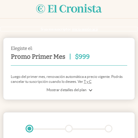
Si ya sos suscriptor
inicia sesión acá
Elegiste el:
Promo Primer Mes
|
$
999
Luego del primer mes, renovación automática a precio vigente. Podrás
cancelar tu suscripción cuando lo desees. Ver
T y C
Mostrar detalles del plan