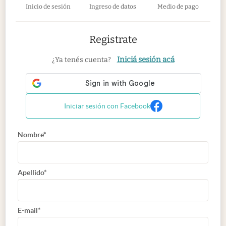
Inicio de sesión
Ingreso de datos
Medio de pago
Registrate
Iniciá sesión acá
¿Ya tenés cuenta?
Iniciar sesión con Facebook
Nombre*
Apellido*
E-mail*