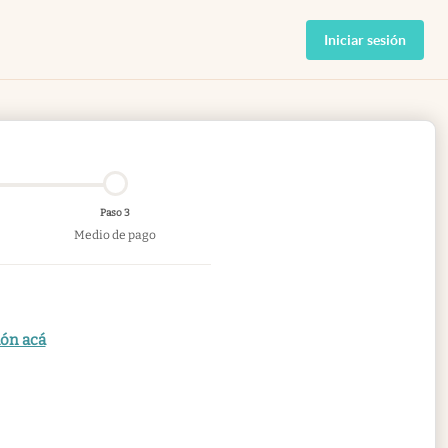
Iniciar sesión
Paso 3
Medio de pago
ión acá