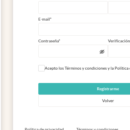
E-mail*
Contraseña*
Verificación
Acepto los Términos y condiciones y la Política
Registrarme
Volver
abre en nueva pestaña
abre e
Política de privacidad
Términos y condiciones