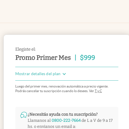
Elegiste el:
Promo Primer Mes
|
$
999
Mostrar detalles del plan
Luego del primer mes, renovación automática a precio vigente.
Podrás cancelar tu suscripción cuando lo desees. Ver
T y C
¿Necesitás ayuda con tu suscripción?
Llamanos al
0800-222-7664
de L a V de 9 a 17
hs. o envianos un email a: