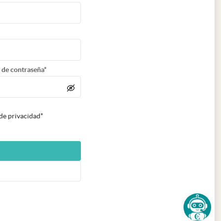
 de contraseña*
 de privacidad*
n nueva pestaña