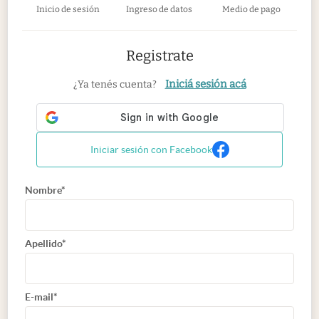
Inicio de sesión
Ingreso de datos
Medio de pago
Registrate
Iniciá sesión acá
¿Ya tenés cuenta?
Iniciar sesión con Facebook
Nombre*
Apellido*
E-mail*