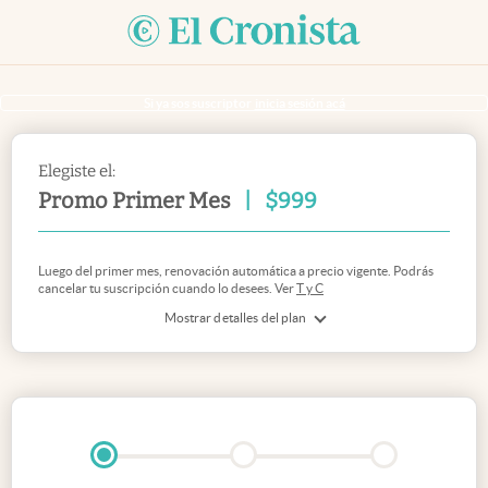
Si ya sos suscriptor
inicia sesión acá
Elegiste el:
Promo Primer Mes
|
$
999
Luego del primer mes, renovación automática a precio vigente. Podrás
cancelar tu suscripción cuando lo desees. Ver
T y C
Mostrar detalles del plan