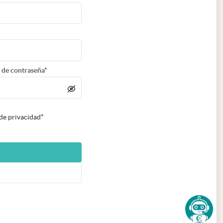
 de contraseña*
 de privacidad*
n nueva pestaña