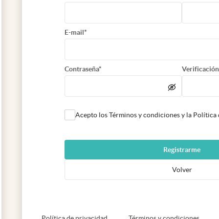
E-mail*
Contraseña*
Verificación
Acepto los Términos y condiciones y la Política
Registrarme
Volver
abre en nueva pestaña
abre e
Política de privacidad
Términos y condiciones