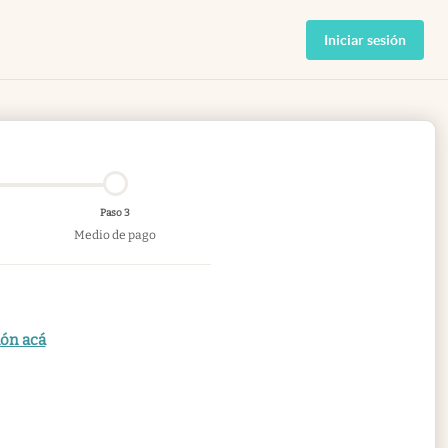
Iniciar sesión
Paso 3
Medio de pago
ión acá