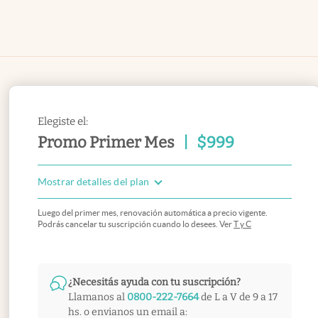
Elegiste el:
Promo Primer Mes
|
$
999
Mostrar detalles del plan
Luego del primer mes, renovación automática a precio vigente.
Podrás cancelar tu suscripción cuando lo desees. Ver
T y C
¿Necesitás ayuda con tu suscripción?
Llamanos al
0800-222-7664
de L a V de 9 a 17
hs. o envianos un email a: