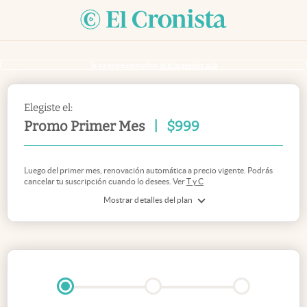
Si ya sos suscriptor
inicia sesión acá
Elegiste el:
Promo Primer Mes
|
$
999
Luego del primer mes, renovación automática a precio vigente. Podrás
cancelar tu suscripción cuando lo desees. Ver
T y C
Mostrar detalles del plan