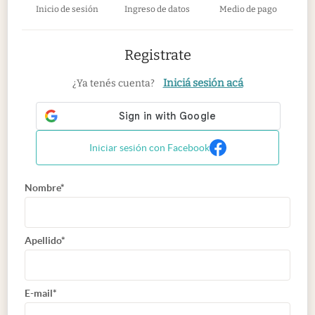
Inicio de sesión
Ingreso de datos
Medio de pago
Registrate
Iniciá sesión acá
¿Ya tenés cuenta?
Iniciar sesión con Facebook
Nombre*
Apellido*
E-mail*