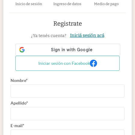
Inicio de sesión
Ingreso de datos
Medio de pago
Registrate
Iniciá sesión acá
¿Ya tenés cuenta?
Iniciar sesión con Facebook
Nombre*
Apellido*
E-mail*