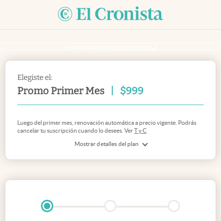
Si ya sos suscriptor
inicia sesión acá
Elegiste el:
Promo Primer Mes
|
$
999
Luego del primer mes, renovación automática a precio vigente. Podrás
cancelar tu suscripción cuando lo desees. Ver
T y C
Mostrar detalles del plan