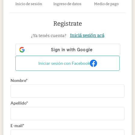
Inicio de sesión
Ingreso de datos
Medio de pago
Registrate
Iniciá sesión acá
¿Ya tenés cuenta?
Iniciar sesión con Facebook
Nombre*
Apellido*
E-mail*