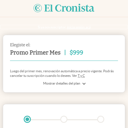
Si ya sos suscriptor
inicia sesión acá
Elegiste el:
Promo Primer Mes
|
$
999
Luego del primer mes, renovación automática a precio vigente. Podrás
cancelar tu suscripción cuando lo desees. Ver
T y C
Mostrar detalles del plan