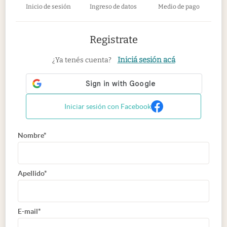
Inicio de sesión
Ingreso de datos
Medio de pago
Registrate
Iniciá sesión acá
¿Ya tenés cuenta?
Iniciar sesión con Facebook
Nombre*
Apellido*
E-mail*