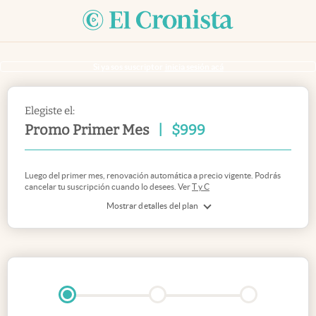
Si ya sos suscriptor
inicia sesión acá
Elegiste el:
Promo Primer Mes
|
$
999
Luego del primer mes, renovación automática a precio vigente. Podrás
cancelar tu suscripción cuando lo desees. Ver
T y C
Mostrar detalles del plan