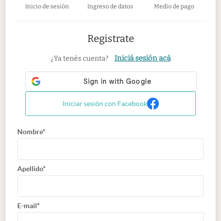
Inicio de sesión
Ingreso de datos
Medio de pago
Registrate
Iniciá sesión acá
¿Ya tenés cuenta?
Iniciar sesión con Facebook
Nombre*
Apellido*
E-mail*