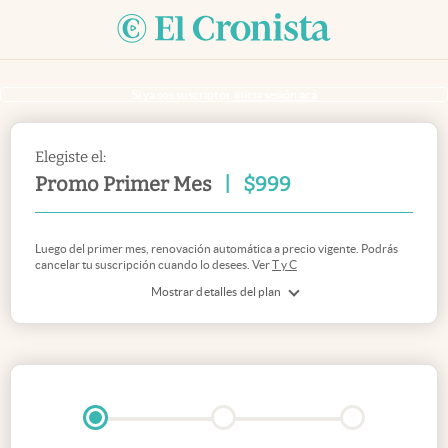
Si ya sos suscriptor
inicia sesión acá
Elegiste el:
Promo Primer Mes
|
$
999
Luego del primer mes, renovación automática a precio vigente. Podrás
cancelar tu suscripción cuando lo desees. Ver
T y C
Mostrar detalles del plan