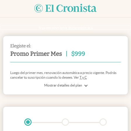
Si ya sos suscriptor
inicia sesión acá
Elegiste el:
Promo Primer Mes
|
$
999
Luego del primer mes, renovación automática a precio vigente. Podrás
cancelar tu suscripción cuando lo desees. Ver
T y C
Mostrar detalles del plan