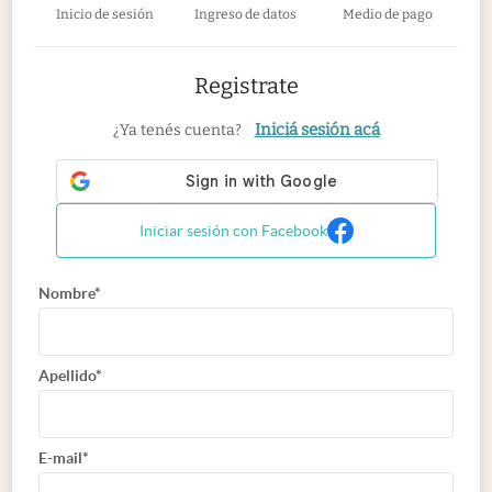
Inicio de sesión
Ingreso de datos
Medio de pago
Registrate
Iniciá sesión acá
¿Ya tenés cuenta?
Iniciar sesión con Facebook
Nombre*
Apellido*
E-mail*