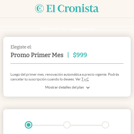
Si ya sos suscriptor
inicia sesión acá
Elegiste el:
Promo Primer Mes
|
$
999
Luego del primer mes, renovación automática a precio vigente. Podrás
cancelar tu suscripción cuando lo desees. Ver
T y C
Mostrar detalles del plan