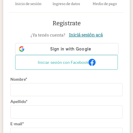
Inicio de sesión
Ingreso de datos
Medio de pago
Registrate
Iniciá sesión acá
¿Ya tenés cuenta?
Iniciar sesión con Facebook
Nombre*
Apellido*
E-mail*