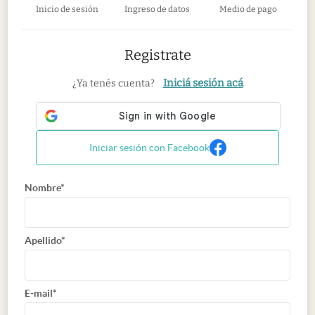
Inicio de sesión
Ingreso de datos
Medio de pago
Registrate
Iniciá sesión acá
¿Ya tenés cuenta?
Iniciar sesión con Facebook
Nombre*
Apellido*
E-mail*