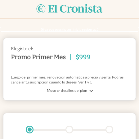
Si ya sos suscriptor
inicia sesión acá
Elegiste el:
Promo Primer Mes
|
$
999
Luego del primer mes, renovación automática a precio vigente. Podrás
cancelar tu suscripción cuando lo desees. Ver
T y C
Mostrar detalles del plan