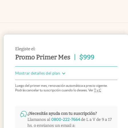
Elegiste el:
Promo Primer Mes
|
$
999
Mostrar detalles del plan
Luego del primer mes, renovación automática a precio vigente.
Podrás cancelar tu suscripción cuando lo desees. Ver
T y C
¿Necesitás ayuda con tu suscripción?
Llamanos al
0800-222-7664
de L a V de 9 a 17
hs. o envianos un email a: