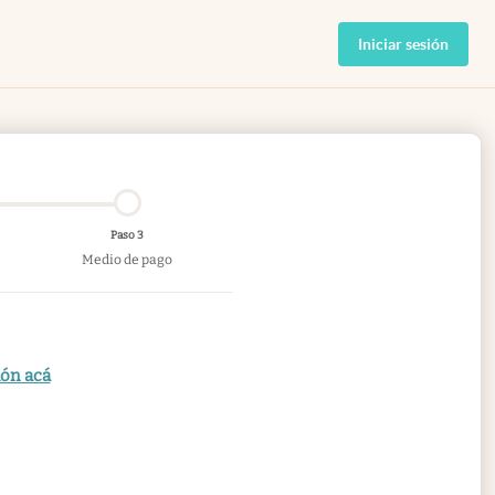
Iniciar sesión
Paso 3
Medio de pago
ión acá