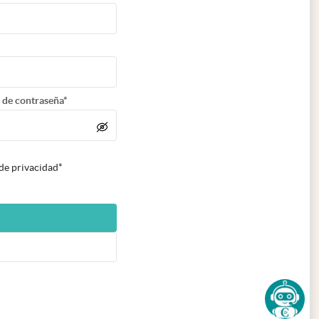
 de contraseña*
 de privacidad*
n nueva pestaña