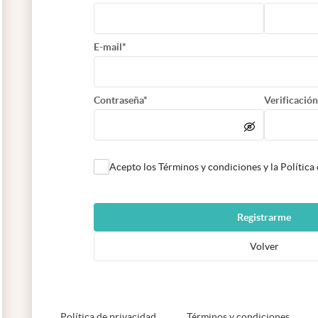
E-mail*
Contraseña*
Verificación
Acepto los Términos y condiciones y la Política
Registrarme
Volver
abre en nueva pestaña
abre e
Política de privacidad
Términos y condiciones