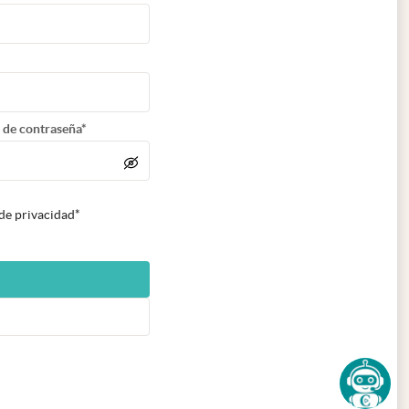
 de contraseña*
 de privacidad*
n nueva pestaña