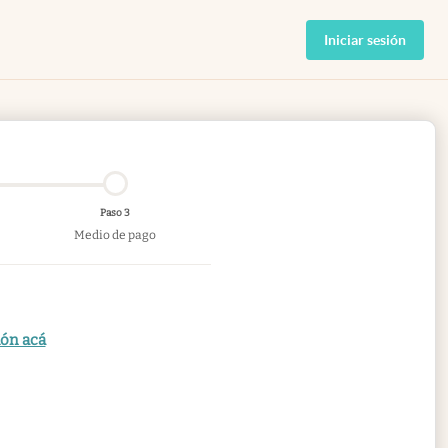
Iniciar sesión
Paso 3
Medio de pago
ión acá