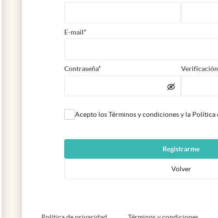
E-mail*
Contraseña*
Verificación
Acepto los Términos y condiciones y la Política
Registrarme
Volver
abre en nueva pestaña
abre e
Política de privacidad
Términos y condiciones