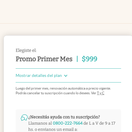
Elegiste el:
Promo Primer Mes
|
$
999
Mostrar detalles del plan
Luego del primer mes, renovación automática a precio vigente.
Podrás cancelar tu suscripción cuando lo desees. Ver
T y C
¿Necesitás ayuda con tu suscripción?
Llamanos al
0800-222-7664
de L a V de 9 a 17
hs. o envianos un email a: