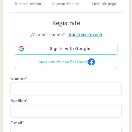
Inicio de sesión
Ingreso de datos
Medio de pago
Registrate
Iniciá sesión acá
¿Ya tenés cuenta?
Iniciar sesión con Facebook
Nombre*
Apellido*
E-mail*