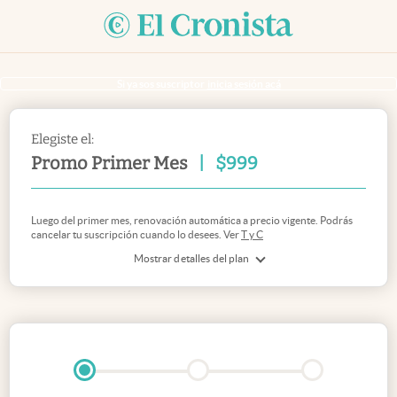
Si ya sos suscriptor
inicia sesión acá
Elegiste el:
Promo Primer Mes
|
$
999
Luego del primer mes, renovación automática a precio vigente. Podrás
cancelar tu suscripción cuando lo desees. Ver
T y C
Mostrar detalles del plan