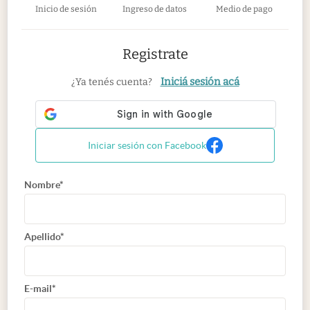
Inicio de sesión
Ingreso de datos
Medio de pago
Registrate
Iniciá sesión acá
¿Ya tenés cuenta?
Iniciar sesión con Facebook
Nombre*
Apellido*
E-mail*