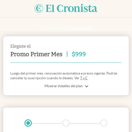
Si ya sos suscriptor
inicia sesión acá
Elegiste el:
Promo Primer Mes
|
$
999
Luego del primer mes, renovación automática a precio vigente. Podrás
cancelar tu suscripción cuando lo desees. Ver
T y C
Mostrar detalles del plan