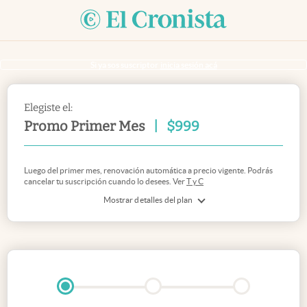
Si ya sos suscriptor
inicia sesión acá
Elegiste el:
Promo Primer Mes
|
$
999
Luego del primer mes, renovación automática a precio vigente. Podrás
cancelar tu suscripción cuando lo desees. Ver
T y C
Mostrar detalles del plan