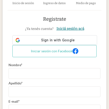
Inicio de sesión
Ingreso de datos
Medio de pago
Registrate
Iniciá sesión acá
¿Ya tenés cuenta?
Iniciar sesión con Facebook
Nombre*
Apellido*
E-mail*