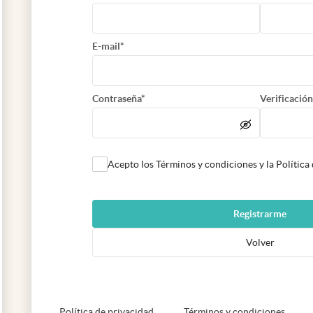
E-mail*
Contraseña*
Verificación
Acepto los Términos y condiciones y la Política
Registrarme
Volver
abre en nueva pestaña
abre e
Política de privacidad
Términos y condiciones