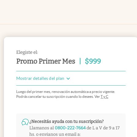
Elegiste el:
Promo Primer Mes
|
$
999
Mostrar detalles del plan
Luego del primer mes, renovación automática a precio vigente.
Podrás cancelar tu suscripción cuando lo desees. Ver
T y C
¿Necesitás ayuda con tu suscripción?
Llamanos al
0800-222-7664
de L a V de 9 a 17
hs. o envianos un email a: