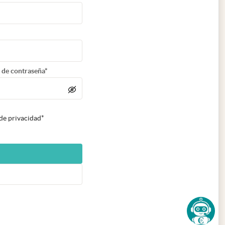
 de contraseña*
 de privacidad*
n nueva pestaña