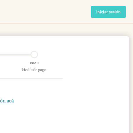
Iniciar sesión
Paso 3
Medio de pago
ión acá