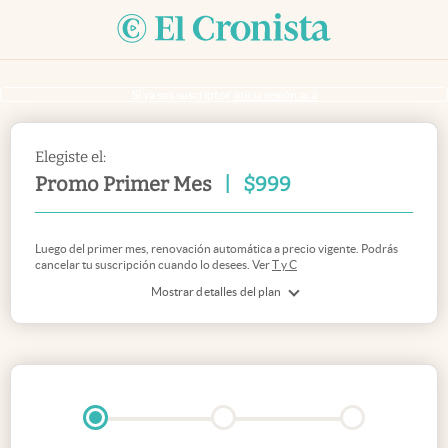
Si ya sos suscriptor
inicia sesión acá
Elegiste el:
Promo Primer Mes
|
$
999
Luego del primer mes, renovación automática a precio vigente. Podrás
cancelar tu suscripción cuando lo desees. Ver
T y C
Mostrar detalles del plan