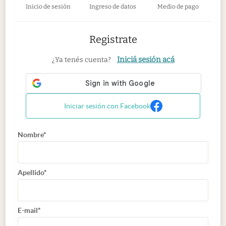
Inicio de sesión
Ingreso de datos
Medio de pago
Registrate
Iniciá sesión acá
¿Ya tenés cuenta?
Iniciar sesión con Facebook
Nombre*
Apellido*
E-mail*