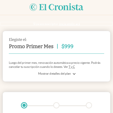
Si ya sos suscriptor
inicia sesión acá
Elegiste el:
Promo Primer Mes
|
$
999
Luego del primer mes, renovación automática a precio vigente. Podrás
cancelar tu suscripción cuando lo desees. Ver
T y C
Mostrar detalles del plan