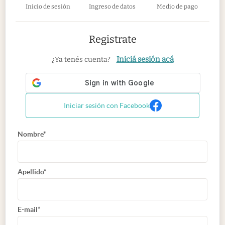
Inicio de sesión
Ingreso de datos
Medio de pago
Registrate
Iniciá sesión acá
¿Ya tenés cuenta?
Iniciar sesión con Facebook
Nombre*
Apellido*
E-mail*