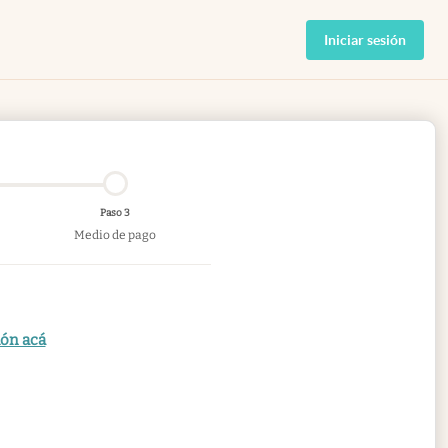
Iniciar sesión
Paso 3
Medio de pago
ión acá