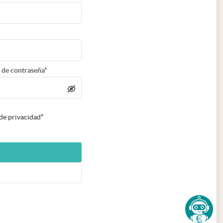
 de contraseña*
 de privacidad*
n nueva pestaña