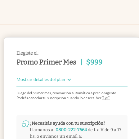
Elegiste el:
Promo Primer Mes
|
$
999
Mostrar detalles del plan
Luego del primer mes, renovación automática a precio vigente.
Podrás cancelar tu suscripción cuando lo desees. Ver
T y C
¿Necesitás ayuda con tu suscripción?
Llamanos al
0800-222-7664
de L a V de 9 a 17
hs. o envianos un email a: