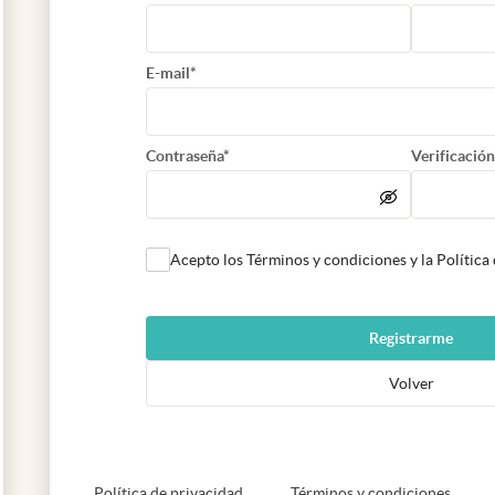
E-mail*
Contraseña*
Verificación
Acepto los Términos y condiciones y la Política
Registrarme
Volver
abre en nueva pestaña
abre e
Política de privacidad
Términos y condiciones